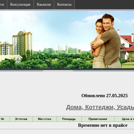
уги
Консультация
Вакансии
Контакты
Обновлено 27.05.2025
Дома, Коттеджи, Усад
а №
Эт./этаж
Мат.стен
Площадь
Примечания
Цена в 
Временно нет в прайсе